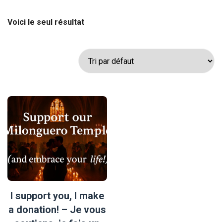
SOUTIENS, JE
Voici le seul résultat
FAIS UN DON ! –
IK STEUN
JULLIE, IK DOE
EEN GIFT!
Accueil
/ Donate
I support you, I make
a donation! – Je vous