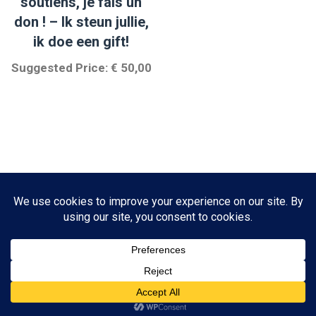
soutiens, je fais un
don ! – Ik steun jullie,
ik doe een gift!
Suggested Price:
€
50,00
© 2026 Burbuja De Amor asbl Tous droits réservés