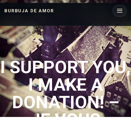
BURBUJA DE AMOR
I SUPPORT YOU,
I MAKE A
DONATION! –
JE VOUS